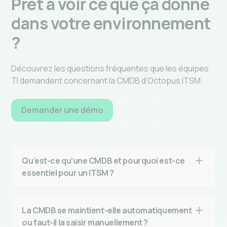
Prêt à voir ce que ça donne
dans votre environnement
?
Découvrez les questions fréquentes que les équipes
TI demandent concernant la CMDB d’Octopus ITSM.
Demander une démo
Qu’est-ce qu’une CMDB et pourquoi est-ce
essentiel pour un ITSM ?
La CMDB (Configuration Management Database)
est le système nerveux de votre ITSM. C’est
La CMDB se maintient-elle automatiquement
l’inventaire centralisé de tous vos actifs TI et de
ou faut-il la saisir manuellement ?